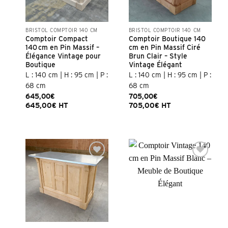
BRISTOL COMPTOIR 140 CM
BRISTOL COMPTOIR 140 CM
Comptoir Compact
Comptoir Boutique 140
140 cm en Pin Massif –
cm en Pin Massif Ciré
Élégance Vintage pour
Brun Clair – Style
Boutique
Vintage Élégant
L : 140 cm | H : 95 cm | P :
L : 140 cm | H : 95 cm | P :
68 cm
68 cm
645,00
€
705,00
€
645,00
€
HT
705,00
€
HT