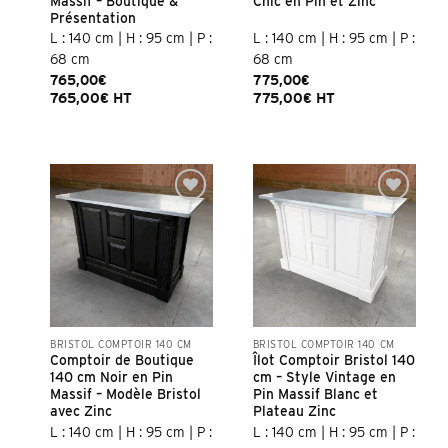
Massif – Boutique &
Chic en Pin et Zinc
Présentation
L : 140 cm | H : 95 cm | P :
L : 140 cm | H : 95 cm | P :
68 cm
68 cm
765,00
€
775,00
€
765,00
€
HT
775,00
€
HT
BRISTOL COMPTOIR 140 CM
BRISTOL COMPTOIR 140 CM
Comptoir de Boutique
Îlot Comptoir Bristol 140
140 cm Noir en Pin
cm – Style Vintage en
Massif – Modèle Bristol
Pin Massif Blanc et
avec Zinc
Plateau Zinc
L : 140 cm | H : 95 cm | P :
L : 140 cm | H : 95 cm | P :