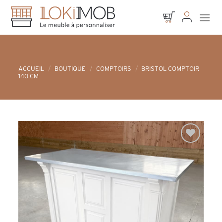
Skip
to
content
ACCUEIL
/
BOUTIQUE
/
COMPTOIRS
/
BRISTOL COMPTOIR
140 CM
Ajouter à
la liste d’envies