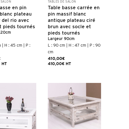
 SALON
TABLES DE SALON
asse en pin
Table basse carrée en
blanc plateau
pin massif blanc
 del rio avec
antique plateau ciré
t pieds tournés
brun avec socle et
pieds tournés
 120cm
Largeur 90cm
 | H : 45 cm | P :
L : 90 cm | H : 47 cm | P : 90
cm
€
410,00
€
€
HT
410,00
€
HT