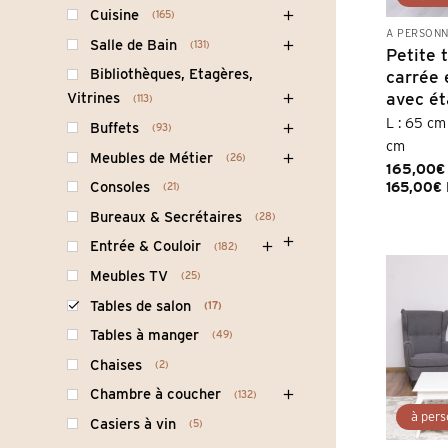
Cuisine
165
À PERSONN
Salle de Bain
131
Petite 
Bibliothèques, Etagères,
carrée 
avec ét
Vitrines
113
L : 65 cm 
Buffets
93
cm
Meubles de Métier
26
165,00
€
Consoles
165,00
€
21
Bureaux & Secrétaires
28
Entrée & Couloir
182
Meubles TV
25
Tables de salon
17
Tables à manger
49
Chaises
2
Chambre à coucher
132
Casiers à vin
5