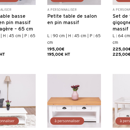
ALISER
À PERSONNALISER
À PERSON
table basse
Petite table de salon
Set de 
en pin massif
en pin massif
gigogn
agère – 65 cm
massif
| H : 45 cm | P : 65
L : 90 cm | H : 45 cm | P : 65
L : 64 cm
cm
cm
195,00
€
225,00
HT
195,00
€
HT
225,00