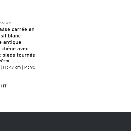
 SALON
asse carrée en
sif blanc
e antique
 chêne avec
t pieds tournés
90cm
| H : 47 cm | P : 90
€
HT