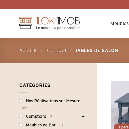
Skip
to
content
Meubles
ACCUEIL
/
BOUTIQUE
/
TABLES DE SALON
CATÉGORIES
Nos Réalisations sur Mesure
19
Comptoirs
130
Meubles de Bar
14