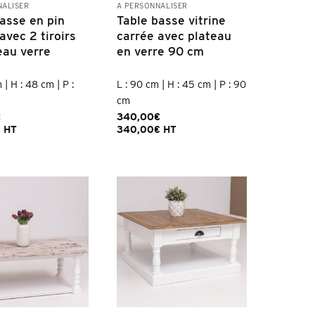
NALISER
À PERSONNALISER
asse en pin
Table basse vitrine
avec 2 tiroirs
carrée avec plateau
eau verre
en verre 90 cm
5
 | H : 48 cm | P :
L : 90 cm | H : 45 cm | P : 90
cm
€
340,00
€
€
HT
340,00
€
HT