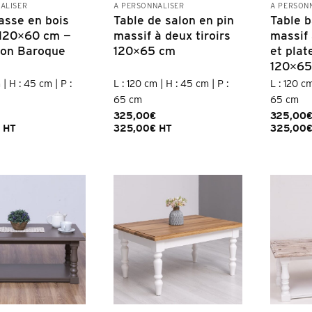
ALISER
À PERSONNALISER
À PERSON
asse en bois
Table de salon en pin
Table b
 120×60 cm —
massif à deux tiroirs
massif 
ion Baroque
120×65 cm
et plat
120×6
 | H : 45 cm | P :
L : 120 cm | H : 45 cm | P :
L : 120 cm
65 cm
65 cm
325,00
€
325,00
HT
325,00
€
HT
325,00