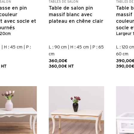
 SALON
TABLES DE SALON
TABLES DE
asse en pin
Table de salon pin
Table b
couleur
massif blanc avec
massif 
t avec socle et
plateau en chêne clair
couleur
ournés
socle e
120cm
Largeur
 | H : 45 cm | P :
L : 90 cm | H : 45 cm | P : 65
L : 120 cm
cm
60 cm
360,00
€
390,00
HT
360,00
€
HT
390,00