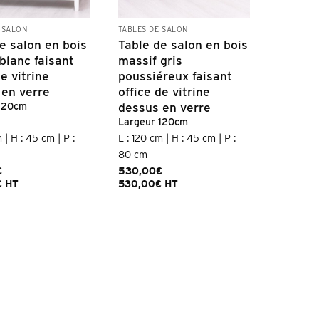
 SALON
TABLES DE SALON
e salon en bois
Table de salon en bois
blanc faisant
massif gris
de vitrine
poussiéreux faisant
 en verre
office de vitrine
dessus en verre
 120cm
Largeur 120cm
 | H : 45 cm | P :
L : 120 cm | H : 45 cm | P :
80 cm
€
530,00
€
€
HT
530,00
€
HT