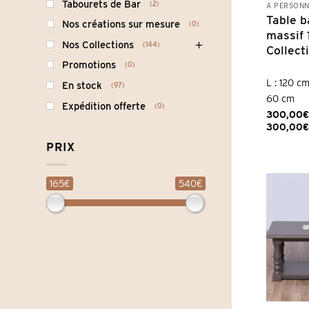
Tabourets de Bar
2
À PERSONN
Table b
Nos créations sur mesure
0
massif
Nos Collections
144
Collect
Promotions
0
L : 120 cm
En stock
97
60 cm
Expédition offerte
0
300,00
€
300,00
€
PRIX
165€
540€