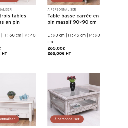
NALISER
À PERSONNALISER
trois tables
Table basse carrée en
es en pin
pin massif 90×90 cm
 | H : 60 cm | P : 40
L : 90 cm | H : 45 cm | P : 90
cm
€
265,00
€
€
HT
265,00
€
HT