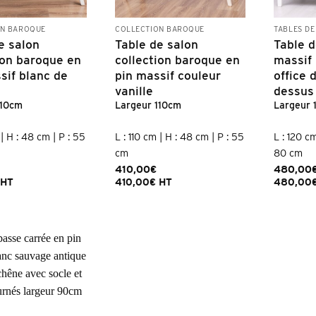
ON BAROQUE
COLLECTION BAROQUE
TABLES DE
e salon
Table de salon
Table d
ion baroque en
collection baroque en
massif 
sif blanc de
pin massif couleur
office 
vanille
dessus
110cm
Largeur 110cm
Largeur
 | H : 48 cm | P : 55
L : 110 cm | H : 48 cm | P : 55
L : 120 cm
cm
80 cm
410,00
€
480,00
HT
410,00
€
HT
480,00