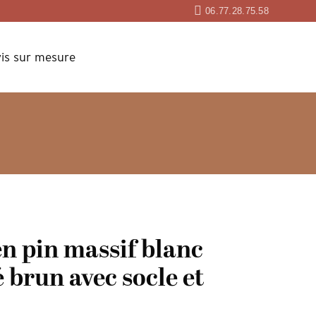
06.77.28.75.58
is sur mesure
en pin massif blanc
 brun avec socle et