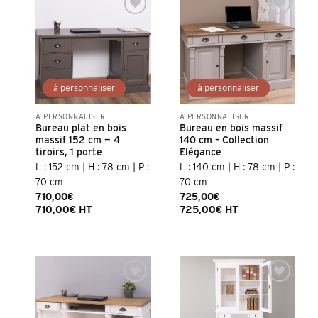
Ajouter à la
Ajouter à la
liste d’envies
liste d’envies
À PERSONNALISER
À PERSONNALISER
Bureau plat en bois
Bureau en bois massif
massif 152 cm — 4
140 cm – Collection
tiroirs, 1 porte
Elégance
L : 152 cm | H : 78 cm | P :
L : 140 cm | H : 78 cm | P :
70 cm
70 cm
710,00
€
725,00
€
710,00
€
HT
725,00
€
HT
Ajouter à la
Ajouter à la
liste d’envies
liste d’envies