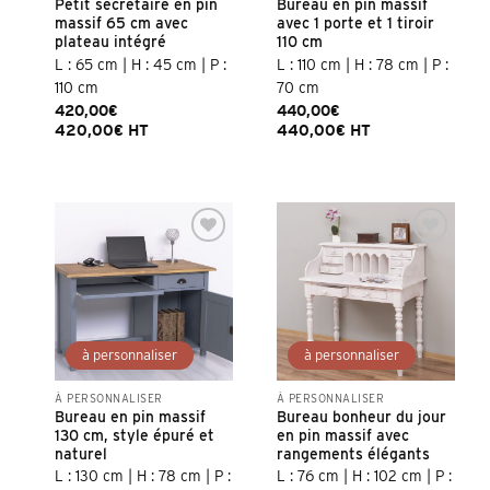
Petit secrétaire en pin
Bureau en pin massif
massif 65 cm avec
avec 1 porte et 1 tiroir
plateau intégré
110 cm
L : 65 cm | H : 45 cm | P :
L : 110 cm | H : 78 cm | P :
110 cm
70 cm
420,00
€
440,00
€
420,00
€
HT
440,00
€
HT
Ajouter à la
Ajouter à la
liste d’envies
liste d’envies
À PERSONNALISER
À PERSONNALISER
Bureau en pin massif
Bureau bonheur du jour
130 cm, style épuré et
en pin massif avec
naturel
rangements élégants
L : 130 cm | H : 78 cm | P :
L : 76 cm | H : 102 cm | P :