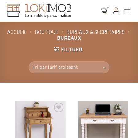
Skip
to
content
ACCUEIL
/
BOUTIQUE
/
BUREAUX & SECRÉTAIRES
/
BUREAUX
FILTRER
Ajouter à la
Ajouter à la
liste d’envies
liste d’envies