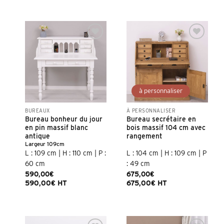
Ajouter à la
Ajouter à la
liste d’envies
liste d’envies
BUREAUX
À PERSONNALISER
Bureau bonheur du jour
Bureau secrétaire en
en pin massif blanc
bois massif 104 cm avec
antique
rangement
Largeur 109cm
L : 109 cm | H : 110 cm | P :
L : 104 cm | H : 109 cm | P
60 cm
: 49 cm
590,00
€
675,00
€
590,00
€
HT
675,00
€
HT