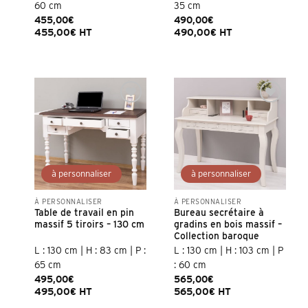
60 cm
35 cm
455,00
€
490,00
€
455,00
€
HT
490,00
€
HT
Ajouter à la
Ajouter à la
liste d’envies
liste d’envies
À PERSONNALISER
À PERSONNALISER
Table de travail en pin
Bureau secrétaire à
massif 5 tiroirs – 130 cm
gradins en bois massif –
Collection baroque
L : 130 cm | H : 83 cm | P :
L : 130 cm | H : 103 cm | P
65 cm
: 60 cm
495,00
€
565,00
€
495,00
€
HT
565,00
€
HT