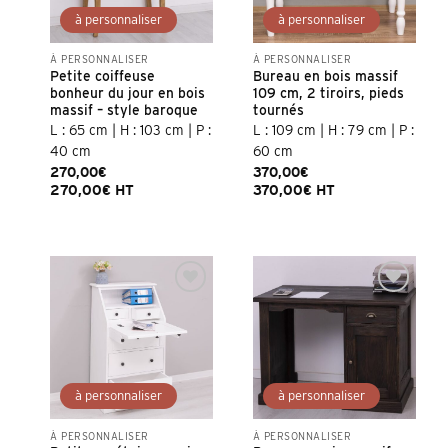
À PERSONNALISER
À PERSONNALISER
Petite coiffeuse
Bureau en bois massif
bonheur du jour en bois
109 cm, 2 tiroirs, pieds
massif – style baroque
tournés
L : 65 cm | H : 103 cm | P :
L : 109 cm | H : 79 cm | P :
40 cm
60 cm
270,00
€
370,00
€
270,00
€
HT
370,00
€
HT
Ajouter à la
Ajouter à la
liste d’envies
liste d’envies
À PERSONNALISER
À PERSONNALISER