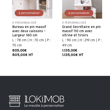
À PERSONNALISER
À PERSONNALISER
Bureau en pin massif
Grand Secrétaire en pin
avec deux caissons –
massif 110 cm avec
Largeur 160 cm
vitrine et tiroirs
L : 78 cm | H : 70 cm | P :
L : 110 cm | H : 219 cm | P :
70 cm
49 cm
805,00
€
1.135,00
€
805,00
€
HT
1.135,00
€
HT