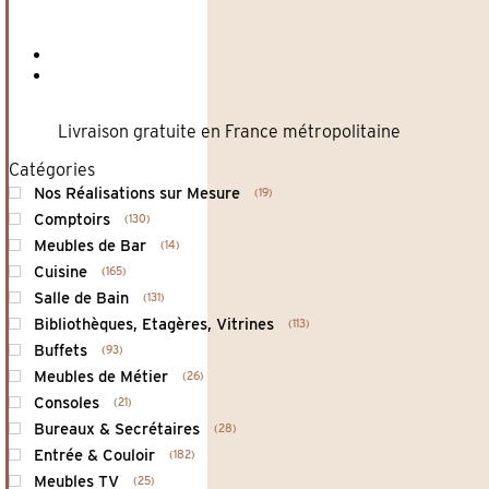
Livraison gratuite en France métropolitaine
Catégories
Nos Réalisations sur Mesure
19
Comptoirs
130
Meubles de Bar
14
Cuisine
165
Salle de Bain
131
Bibliothèques, Etagères, Vitrines
113
Buffets
93
Meubles de Métier
26
Consoles
21
Bureaux & Secrétaires
28
Entrée & Couloir
182
Meubles TV
25