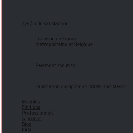
4,9 / 5 de satisfaction
Livraison en France
métropolitaine et Belgique
Paiement sécurisé
Fabrication européenne 100% Bois Massif
Meubles
Finitions
Professionnels
A propos
Blog
FAQ