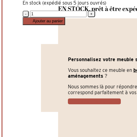
En stock (expédié sous 5 jours ouvrés)
EN STOCK, prêt à être expé
quantité
de
Ajouter au panier
Comptoir
Compact
140 cm
en
Pin
Massif
Personnalisez votre meuble s
–
Élégance
Vous souhaitez ce meuble en
b
Vintage
aménagements
?
pour
Boutique
Nous sommes là pour répondre 
correspond parfaitement à vos 
Faire une demande