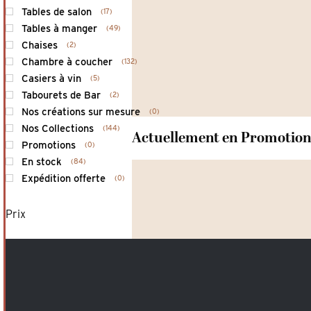
Tables de salon
17
Tables à manger
49
Chaises
2
Chambre à coucher
132
Casiers à vin
5
Tabourets de Bar
2
Nos créations sur mesure
0
Nos Collections
144
Actuellement en Promotio
Promotions
0
En stock
84
Expédition offerte
0
Prix