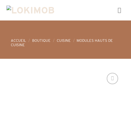
Skip
to
content
ACCUEIL
/
BOUTIQUE
/
CUISINE
/
MODULES HAUTS DE
CUISINE