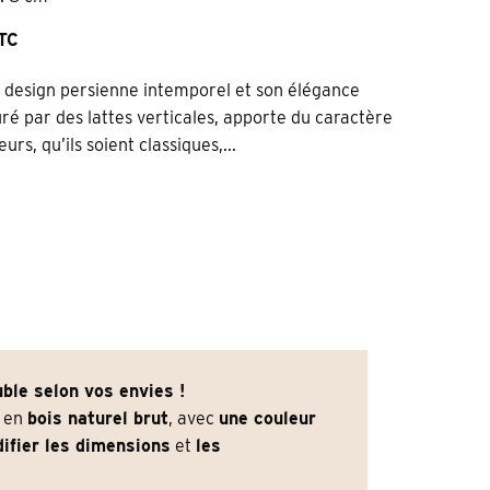
TTC
n design persienne intemporel et son élégance
uré par des lattes verticales, apporte du caractère
rs, qu’ils soient classiques,...
ble selon vos envies !
e en
bois naturel brut
, avec
une couleur
ifier les dimensions
et
les