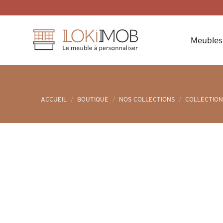
Skip
to
content
Meubles
ACCUEIL
/
BOUTIQUE
/
NOS COLLECTIONS
/
COLLECTION