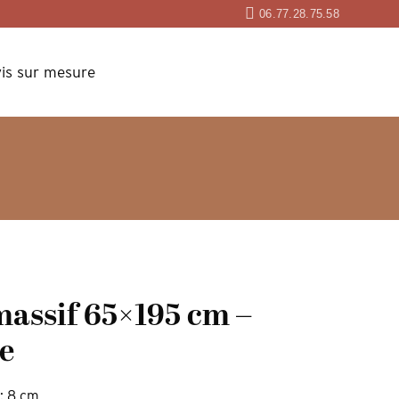
06.77.28.75.58
is sur mesure
massif 65×195 cm –
e
 : 8 cm