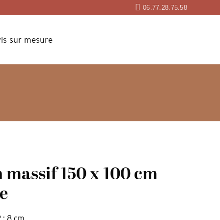
06.77.28.75.58
is sur mesure
 massif 150 x 100 cm
e
P : 8 cm