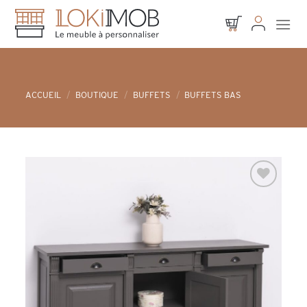
Skip
to
content
ACCUEIL
/
BOUTIQUE
/
BUFFETS
/
BUFFETS BAS
Ajouter à
la liste d’envies