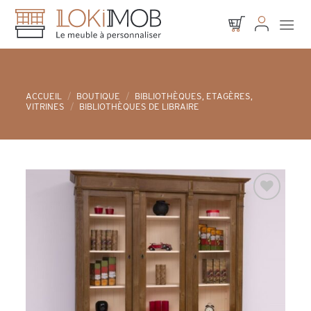
Skip
to
content
ACCUEIL
/
BOUTIQUE
/
BIBLIOTHÈQUES, ETAGÈRES,
VITRINES
/
BIBLIOTHÈQUES DE LIBRAIRE
Ajouter à
la liste d’envies