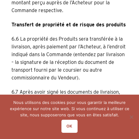
montant perçu auprès de l’Acheteur pour la
Commande respective.
Transfert de propriété et de risque des produits
6.6 La propriété des Produits sera transférée à la
livraison, après paiement par l’Acheteur, à l’endroit
indiqué dans la Commande (entendez par livraison
– la signature de la réception du document de
transport fourni par le coursier ou autre
commissionnaire du Vendeur).
6.7 Après avoir signé les documents de livraison,
l’Acheteur acquiert la possession matérielle des
Nous utilisons des cookies pour vous garantir la meilleure
Produits commandés. A partir de ce moment,
expérience sur notre site web. Si vous continuez à utiliser ce
l’Acheteur assume tous les risques sur les Produits,
site, nous supposerons que vous en êtes satisfait.
à savoir les risques de perte, de destruction ou
OK
d’endommagement.