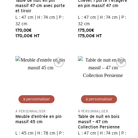
Table de nuit en pin
Chevet 1 porte 1 étagère
massif 47 cm avec porte
en pin massif 47 cm
et tiroir
L : 47 cm | H : 74 cm | P :
L : 47 cm | H : 74 cm | P :
32 cm
32 cm
170,00
€
175,00
€
170,00
€
HT
175,00
€
HT
À PERSONNALISER
À PERSONNALISER
Meuble d’entrée en pin
Table de nuit en bois
massif 45 cm
massif – 47 cm
Collection Persienne
L : 45 cm | H : 78 cm | P :
L : 47 cm | H : 74 cm | P :