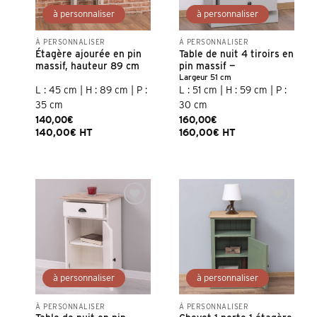
À PERSONNALISER
À PERSONNALISER
Étagère ajourée en pin
Table de nuit 4 tiroirs en
massif, hauteur 89 cm
pin massif —
Largeur 51 cm
L : 45 cm | H : 89 cm | P :
L : 51 cm | H : 59 cm | P :
35 cm
30 cm
140,00
€
160,00
€
140,00
€
HT
160,00
€
HT
À PERSONNALISER
À PERSONNALISER