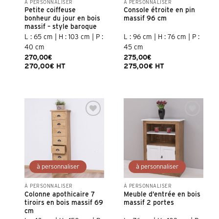
À PERSONNALISER
À PERSONNALISER
Petite coiffeuse
Console étroite en pin
bonheur du jour en bois
massif 96 cm
massif – style baroque
L : 65 cm | H : 103 cm | P :
L : 96 cm | H : 76 cm | P :
40 cm
45 cm
270,00
€
275,00
€
270,00
€
HT
275,00
€
HT
À PERSONNALISER
À PERSONNALISER
Colonne apothicaire 7
Meuble d’entrée en bois
tiroirs en bois massif 69
massif 2 portes
cm