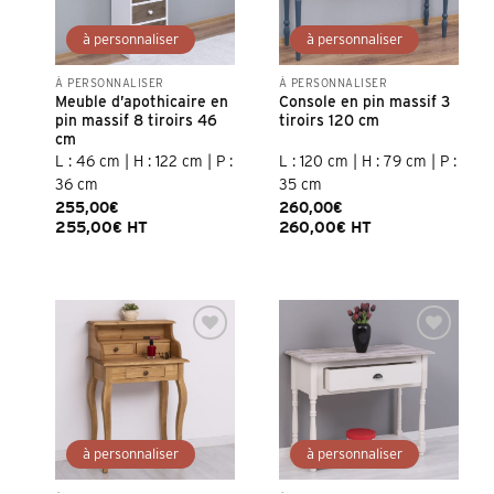
À PERSONNALISER
À PERSONNALISER
Meuble d’apothicaire en
Console en pin massif 3
pin massif 8 tiroirs 46
tiroirs 120 cm
cm
L : 46 cm | H : 122 cm | P :
L : 120 cm | H : 79 cm | P :
36 cm
35 cm
255,00
€
260,00
€
255,00
€
HT
260,00
€
HT