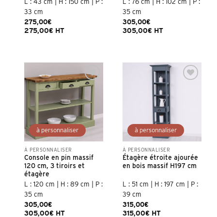
L : 43 cm | H : 150 cm | P :
L : 76 cm | H : 102 cm | P :
33 cm
35 cm
275,00
€
305,00
€
275,00
€
HT
305,00
€
HT
À PERSONNALISER
À PERSONNALISER
Console en pin massif
Étagère étroite ajourée
120 cm, 3 tiroirs et
en bois massif H197 cm
étagère
L : 120 cm | H : 89 cm | P :
L : 51 cm | H : 197 cm | P :
35 cm
39 cm
305,00
€
315,00
€
305,00
€
HT
315,00
€
HT