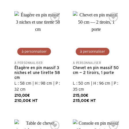
À PERSONNALISER
À PERSONNALISER
Étagère en pin massif 3
Chevet en pin massif 50
niches et une tirette 58
cm — 2 tiroirs, 1 porte
cm
L : 58 cm | H : 98 cm | P :
L : 50 cm | H : 96 cm | P :
32 cm
35 cm
210,00
€
215,00
€
210,00
€
HT
215,00
€
HT