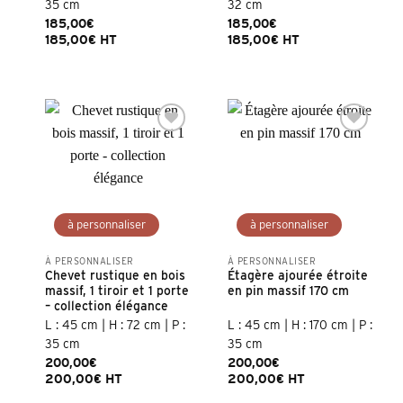
35 cm
32 cm
185,00
€
185,00
€
185,00
€
HT
185,00
€
HT
À PERSONNALISER
À PERSONNALISER
Chevet rustique en bois
Étagère ajourée étroite
massif, 1 tiroir et 1 porte
en pin massif 170 cm
– collection élégance
L : 45 cm | H : 72 cm | P :
L : 45 cm | H : 170 cm | P :
35 cm
35 cm
200,00
€
200,00
€
200,00
€
HT
200,00
€
HT