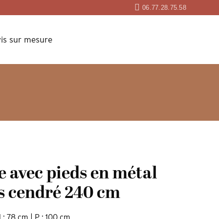
06.77.28.75.58
is sur mesure
re avec pieds en métal
is cendré 240 cm
 : 78 cm | P : 100 cm