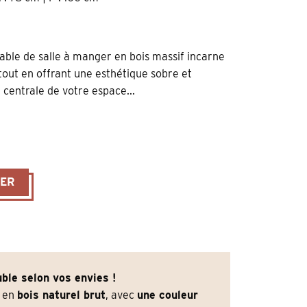
table de salle à manger en bois massif incarne
, tout en offrant une esthétique sobre et
 centrale de votre espace...
 en métal plateau couleur bois cendré 240 cm
IER
ble selon vos envies !
e en
bois naturel brut
, avec
une couleur