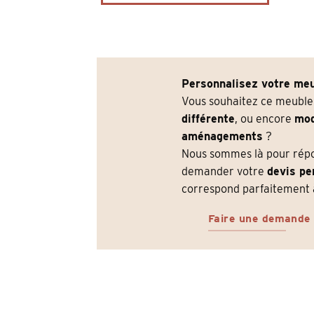
de
forme
ovale
pour
meuble
sous-
Personnalisez votre meu
vasque
Vous souhaitez ce meubl
différente
, ou encore
mod
aménagements
?
Nous sommes là pour répon
demander votre
devis pe
correspond parfaitement à
Faire une demande