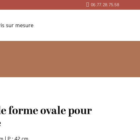
06.77.28.75.58
is sur mesure
de forme ovale pour
e
cm | P : 42 cm