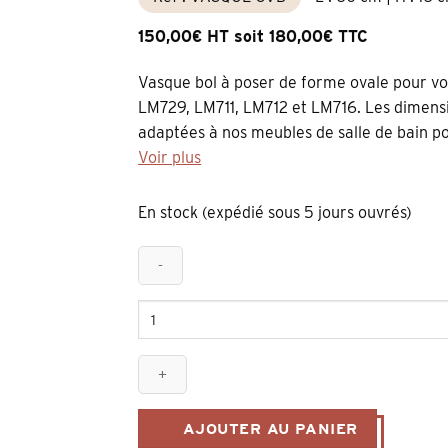
150,00€ HT soit 180,00€ TTC
Vasque bol à poser de forme ovale pour 
LM729, LM711, LM712 et LM716. Les dimensi
adaptées à nos meubles de salle de bain pour
Voir plus
En stock (expédié sous 5 jours ouvrés)
quantité
de
vasque
bol
à
poser
AJOUTER AU PANIER