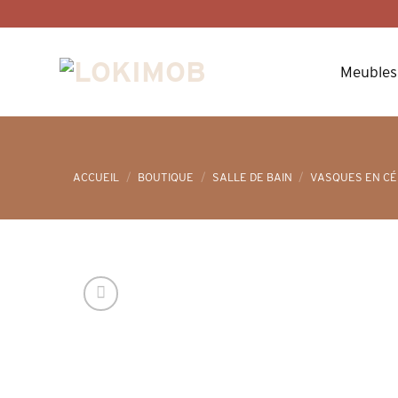
Skip
to
content
Meubles
ACCUEIL
/
BOUTIQUE
/
SALLE DE BAIN
/
VASQUES EN C