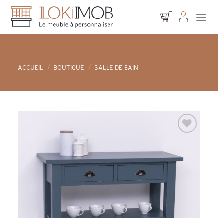
Skip
to
content
ACCUEIL
/
BOUTIQUE
/
SALLE DE BAIN
Ajouter à
la liste d’envies