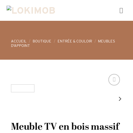
Skip
to
content
ACCUEIL
/
BOUTIQUE
/
ENTRÉE & COULOIR
/
MEUBLES
D'APPOINT
Meuble TV en bois massif