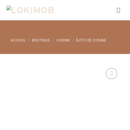
Skip
to
content
ACCUEIL
/
BOUTIQUE
/
CUISINE
/
ÎLOTS DE CUISINE