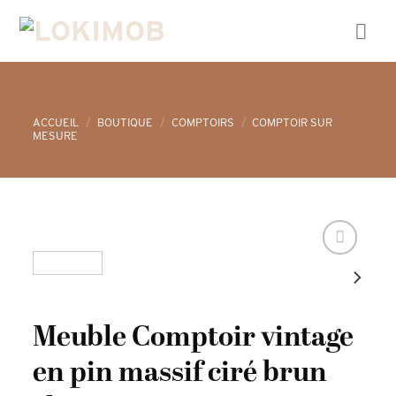
Skip
to
content
ACCUEIL
/
BOUTIQUE
/
COMPTOIRS
/
COMPTOIR SUR
MESURE
Meuble Comptoir vintage
en pin massif ciré brun