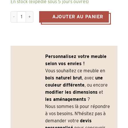
En stock (expédié sous 5 jours ouvrés)
quantité de Meuble Comptoir vintage en pin massif ciré brun
AJOUTER AU PANIER
Personnalisez votre meuble
selon vos envies !
Vous souhaitez ce meuble en
bois naturel brut
, avec
une
couleur différente
, ou encore
modifier les dimensions
et
les aménagements
?
Nous sommes là pour répondre
à vos besoins. N'hésitez pas à
demander votre
devis
personnalisé
pour concevoir