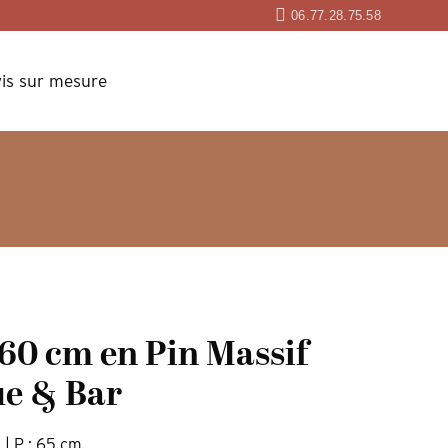
06.77.28.75.58
is sur mesure
60 cm en Pin Massif
ue & Bar
 | P : 65 cm