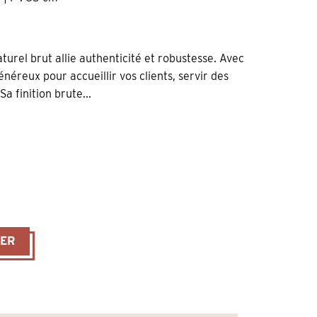
urel brut allie authenticité et robustesse. Avec
néreux pour accueillir vos clients, servir des
a finition brute...
assif Brut – Style Boutique & Bar
IER