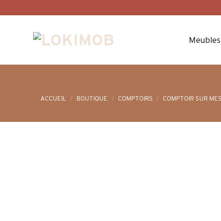
Skip
to
content
Meubles
ACCUEIL
/
BOUTIQUE
/
COMPTOIRS
/
COMPTOIR SUR ME