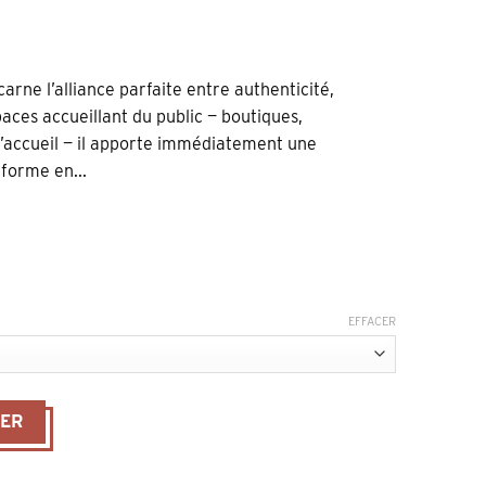
arne l’alliance parfaite entre authenticité,
aces accueillant du public — boutiques,
 d’accueil — il apporte immédiatement une
forme en...
EFFACER
assif – Grand Comptoir en L avec Rangements
IER