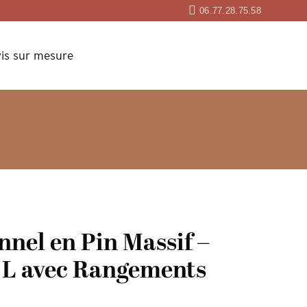
06.77.28.75.58
is sur mesure
nel en Pin Massif –
 L avec Rangements