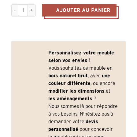
quantité de Comptoir Boutique PRESTON – Pin Massif Blanc
AJOUTER AU PANIER
Personnalisez votre meuble
selon vos envies !
Vous souhaitez ce meuble en
bois naturel brut
, avec
une
couleur différente
, ou encore
modifier les dimensions
et
les aménagements
?
Nous sommes là pour répondre
à vos besoins. N'hésitez pas à
demander votre
devis
personnalisé
pour concevoir
le meuble qui correspond