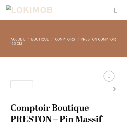
Skip
to
content
ACCUEIL
/
BOUTIQUE
/
COMPTOIRS
/
PRESTON COMPTOIR
120 CM
Comptoir Boutique
PRESTON – Pin Massif