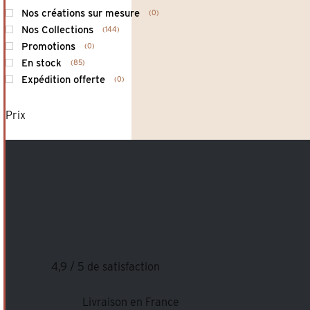
Nos créations sur mesure
0
Nos Collections
144
Promotions
0
En stock
85
Expédition offerte
0
Prix
4,9 / 5 de satisfaction
Livraison en France