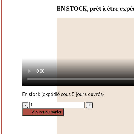
EN STOCK, prêt à être expé
En stock (expédié sous 5 jours ouvrés)
quantité
de
Ajouter au panier
Comptoir
de
bar
vintage