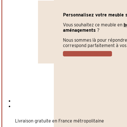
en
pin
Personnalisez votre meuble s
massif
noir
Vous souhaitez ce meuble en
b
180
aménagements
?
cm
–
Nous sommes là pour répondre 
Comptoir
correspond parfaitement à vos 
boutique
/
Faire une demande
accueil
style
rétro
Livraison gratuite en France métropolitaine