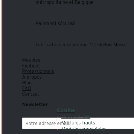
métropolitaine et Belgique
Paiement sécurisé
Fabrication européenne 100% Bois Massif
Meubles
Finitions
Professionnels
A propos
Blog
FAQ
Contact
Newsletter
Cuisine
Modules bas
Modules hauts
Modules pour évier