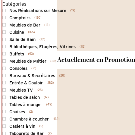
Catégories
Nos Réalisations sur Mesure
19
Comptoirs
130
Meubles de Bar
14
Cuisine
165
Salle de Bain
131
Bibliothèques, Etagères, Vitrines
113
Buffets
93
Actuellement en Promotio
Meubles de Métier
26
Consoles
21
Bureaux & Secrétaires
28
Entrée & Couloir
182
Meubles TV
25
Tables de salon
17
Tables à manger
49
Chaises
2
Chambre à coucher
132
Casiers à vin
5
Tabourets de Bar
2