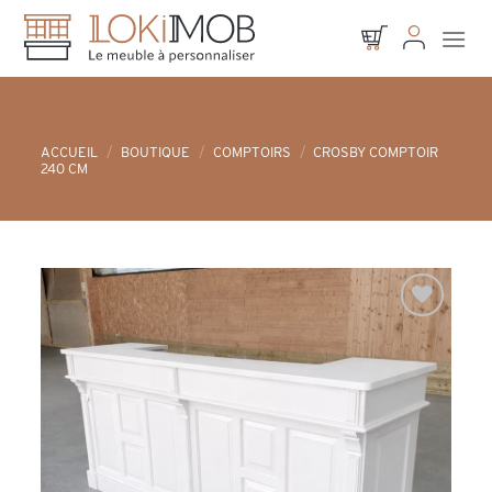
Skip
to
content
ACCUEIL
/
BOUTIQUE
/
COMPTOIRS
/
CROSBY COMPTOIR
240 CM
Ajouter à
la liste d’envies