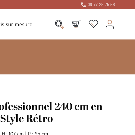
06.77.28.75.58
is sur mesure
ofessionnel 240 cm en
 Style Rétro
| H : 107 cm | P : 65 cm