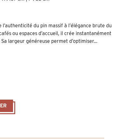
l’authenticité du pin massif à l’élégance brute du
cafés ou espaces d’accueil, il crée instantanément
 Sa largeur généreuse permet d’optimiser...
0 cm en Pin Massif et Zinc – Style Rétro
IER