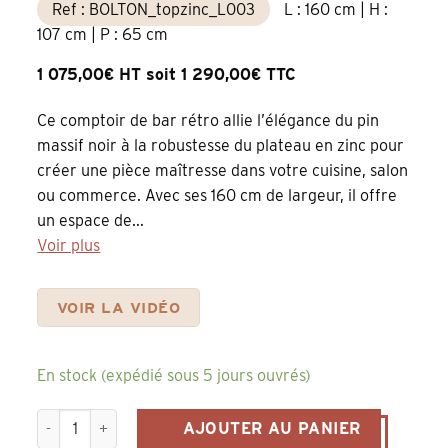
Ref : BOLTON_topzinc_L003
L : 160 cm | H :
107 cm | P : 65 cm
1 075,00€ HT soit 1 290,00€ TTC
Ce comptoir de bar rétro allie l’élégance du pin
massif noir à la robustesse du plateau en zinc pour
créer une pièce maîtresse dans votre cuisine, salon
ou commerce. Avec ses 160 cm de largeur, il offre
un espace de...
Voir plus
VOIR LA VIDÉO
En stock (expédié sous 5 jours ouvrés)
quantité de Comptoir de Bar Rétro en Pin Massif Noir – 160 
AJOUTER AU PANIER