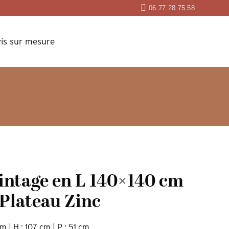
06.77.28.75.58
is sur mesure
intage en L 140×140 cm
 Plateau Zinc
m | H : 107 cm | P : 51 cm