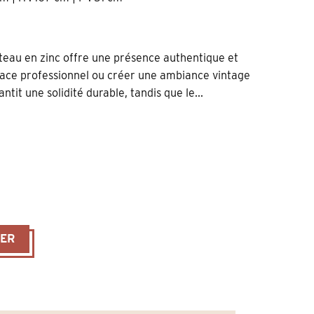
ateau en zinc offre une présence authentique et
pace professionnel ou créer une ambiance vintage
tit une solidité durable, tandis que le...
0×140 cm – Pin Massif Brut & Plateau Zinc
IER