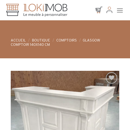
Skip
to
content
ACCUEIL
/
BOUTIQUE
/
COMPTOIRS
/
GLASGOW
COMPTOIR 140X140 CM
Ajouter à
la liste d’envies