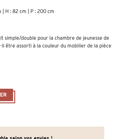
m | H : 82 cm | P : 200 cm
 lit simple/double pour la chambre de jeunesse de
t-il être assorti à la couleur du mobilier de la pièce
ssif blanc largeur 180cm
IER
ble selon vos envies !