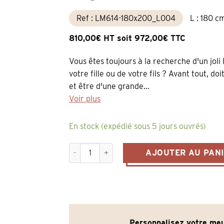
Ref : LM614-180x200_L004
L : 180 c
810,00€ HT soit 972,00€ TTC
Vous êtes toujours à la recherche d'un joli
votre fille ou de votre fils ? Avant tout, doi
et être d'une grande...
Voir plus
En stock (expédié sous 5 jours ouvrés)
quantité de lit collection persienne en pin ma
AJOUTER AU PAN
Personnalisez votre meu