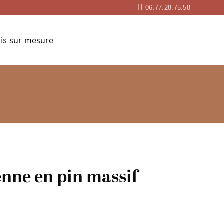
06.77.28.75.58
is sur mesure
enne en pin massif