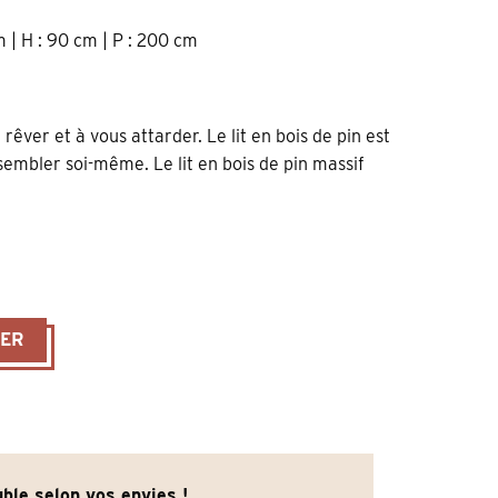
m | H : 90 cm | P : 200 cm
 rêver et à vous attarder. Le lit en bois de pin est
sembler soi-même. Le lit en bois de pin massif
gance en pin massif blanc largeur 160cm
IER
ble selon vos envies !