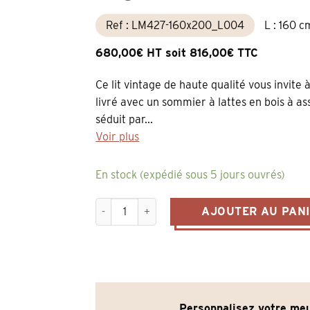
Ref : LM427-160x200_L004
L : 160 c
680,00€ HT soit 816,00€ TTC
Ce lit vintage de haute qualité vous invite à
livré avec un sommier à lattes en bois à as
séduit par...
Voir plus
En stock (expédié sous 5 jours ouvrés)
quantité de lit avec ornements collection élé
AJOUTER AU PAN
Personnalisez votre meu