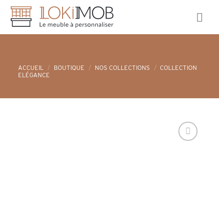
Skip
to
content
ACCUEIL
/
BOUTIQUE
/
NOS COLLECTIONS
/
COLLECTION
ELÉGANCE