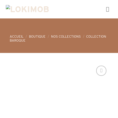
Skip
to
content
ACCUEIL
/
BOUTIQUE
/
NOS COLLECTIONS
/
COLLECTION
BAROQUE