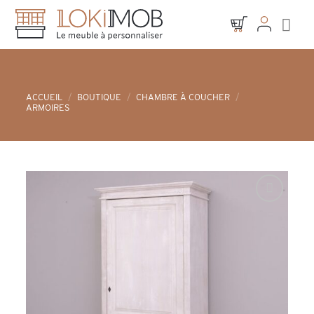
Skip
to
content
ACCUEIL
/
BOUTIQUE
/
CHAMBRE À COUCHER
/
ARMOIRES