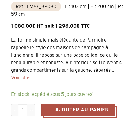
Ref : LM67_BP080
L : 103 cm | H : 200 cm | P :
59 cm
1 080,00€ HT soit 1 296,00€ TTC
La forme simple mais élégante de l'armoire
rappelle le style des maisons de campagne à
l'ancienne. Il repose sur une base solide, ce qui le
rend durable et robuste. A l'intérieur se trouvent 4
grands compartiments sur la gauche, séparés...
Voir plus
En stock (expédié sous 5 jours ouvrés)
quantité de armoire à une porte ou bonnetière en pin massif 
AJOUTER AU PANIER