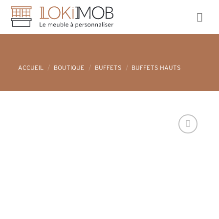
Skip
to
content
ACCUEIL
/
BOUTIQUE
/
BUFFETS
/
BUFFETS HAUTS