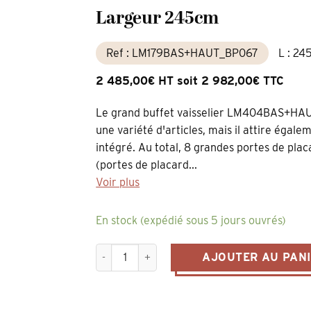
Largeur 245cm
Ref : LM179BAS+HAUT_BP067
L : 24
2 485,00€ HT soit 2 982,00€ TTC
Le grand buffet vaisselier LM404BAS+HAU
une variété d'articles, mais il attire égal
intégré. Au total, 8 grandes portes de pla
(portes de placard...
Voir plus
En stock (expédié sous 5 jours ouvrés)
quantité de grand buffet de salle à manger vit
AJOUTER AU PAN