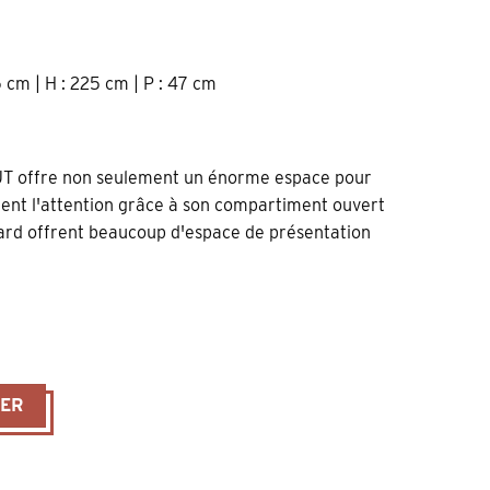
5 cm | H : 225 cm | P : 47 cm
T offre non seulement un énorme espace pour
ement l'attention grâce à son compartiment ouvert
card offrent beaucoup d'espace de présentation
ré en pin massif gris poussiéreux ouvrant à 8 portes et 12 tiroirs
IER