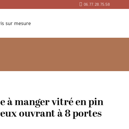
06.77.28.75.58
is sur mesure
le à manger vitré en pin
reux ouvrant à 8 portes