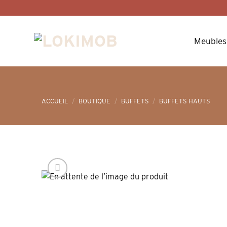
Skip
to
content
Meubles
ACCUEIL
/
BOUTIQUE
/
BUFFETS
/
BUFFETS HAUTS