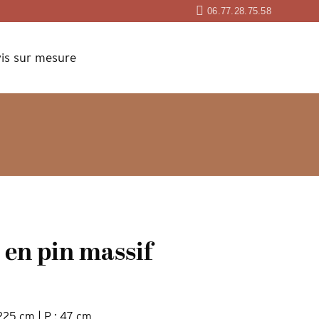
06.77.28.75.58
is sur mesure
t en pin massif
 225 cm | P : 47 cm