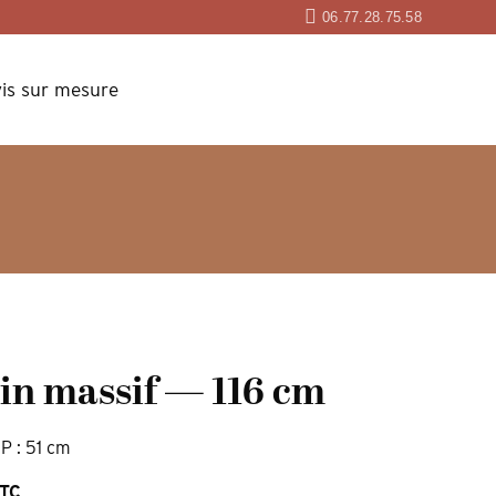
06.77.28.75.58
is sur mesure
pin massif — 116 cm
 P : 51 cm
TTC