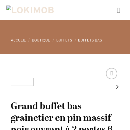
Skip
to
content
ACCUEIL
/
BOUTIQUE
/
BUFFETS
/
BUFFETS BAS
Grand buffet bas
grainetier en pin massif
noir ouvrant à 2 portes 6