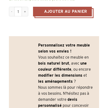
quantité de grand buffet bas grainetier en pin massif noir ou
AJOUTER AU PANIER
Personnalisez votre meuble
selon vos envies !
Vous souhaitez ce meuble en
bois naturel brut
, avec
une
couleur différente
, ou encore
modifier les dimensions
et
les aménagements
?
Nous sommes là pour répondre
à vos besoins. N'hésitez pas à
demander votre
devis
personnalisé
pour concevoir