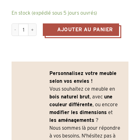
En stock (expédié sous 5 jours ouvrés)
quantité de grand buffet bas en pin massif blanc antique a
AJOUTER AU PANIER
Personnalisez votre meuble
selon vos envies !
Vous souhaitez ce meuble en
bois naturel brut
, avec
une
couleur différente
, ou encore
modifier les dimensions
et
les aménagements
?
Nous sommes là pour répondre
à vos besoins. N'hésitez pas à