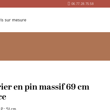
06.77.28.75.58
is sur mesure
rier en pin massif 69 cm
ce
 P : 51 cm