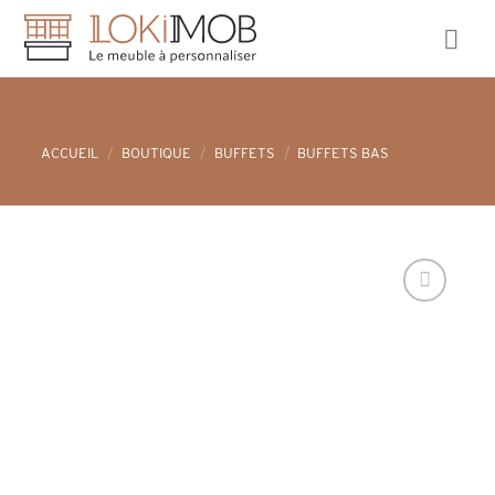
Skip
to
content
ACCUEIL
/
BOUTIQUE
/
BUFFETS
/
BUFFETS BAS