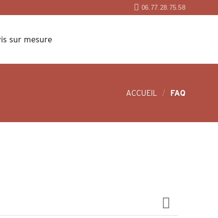
06.77.28.75.58
is sur mesure
ACCUEIL
/
FAQ